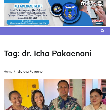
Skip
to
content
Tag:
dr. Icha Pakaenoni
Home
dr. Icha Pakaenoni