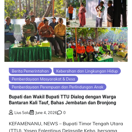
Berita Pemerintahan
Kebersihan dan Lingkungan Hidup
Pemberdayaan Masyarakat & Desa
Pemberdayaan Perempuan dan Perlindungan Anak
Bupati dan Wakil Bupati TTU Dialog dengan Warga
Bantaran Kali Tauf, Bahas Jembatan dan Bronjong
Lius Salu
June 4, 2026
0
KEFAMENANU, NEWS – Bupati Timor Tengah Utara
(TTU), Yosep Falentinus Delasalle Kebo, bersama