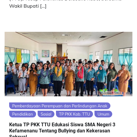
Wakil Bupati […]
Pemberdayaan Perempuan dan Perlindungan Anak
Pendidikan
Sosial
TP PKK Kab. TTU
Umum
Ketua TP PKK TTU Edukasi Siswa SMA Negeri 3
Kefamenanu Tentang Bullying dan Kekerasan
Seksual