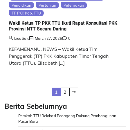
Pendidikan
Pertanian
Peternakan
TP PKK Kab. TTU
Wakil Ketua TP PKK TTU Ikuti Rapat Konsultasi PKK
Provinsi NTT Secara Daring
Lius Salu
March 27, 2026
0
KEFAMENANU, NEWS – Wakil Ketua Tim
Penggerak (TP) PKK Kabupaten Timor Tengah
Utara (TTU), Elisabeth […]
Posts
1
2
pagination
Berita Sebelumnya
Pemkab TTU Relokasi Pedagang Dukung Pembangunan
Pasar Baru