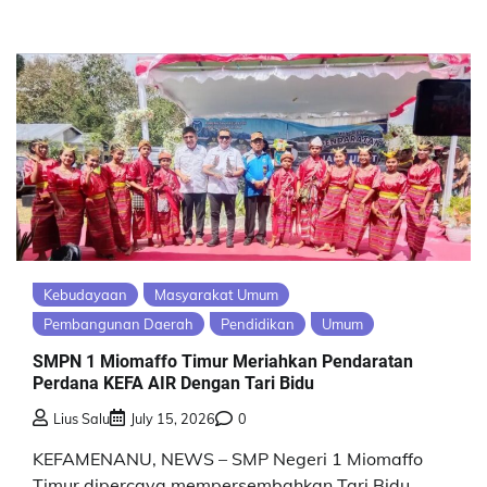
Kebudayaan
Masyarakat Umum
Pembangunan Daerah
Pendidikan
Umum
SMPN 1 Miomaffo Timur Meriahkan Pendaratan
Perdana KEFA AIR Dengan Tari Bidu
Lius Salu
July 15, 2026
0
KEFAMENANU, NEWS – SMP Negeri 1 Miomaffo
Timur dipercaya mempersembahkan Tari Bidu