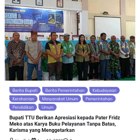
Berita Bupati
Berita Pemerintahan
Kebudayaan
Kerohanian
Masyarakat Umum
Pemerintahan
Pendidikan
Umum
Bupati TTU Berikan Apresiasi kepada Pater Fridz
Meko atas Karya Buku Pelayanan Tanpa Batas,
Karisma yang Menggetarkan