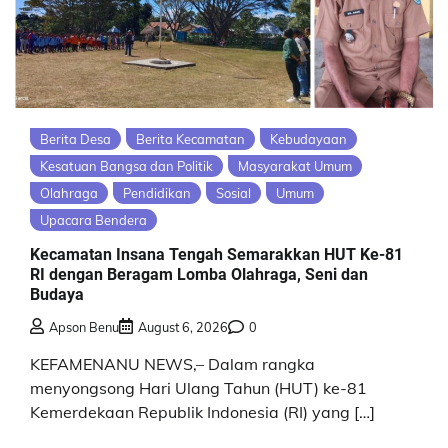
Berita Desa
Berita Kecamatan
Kebudayaan
Kesatuan Bangsa dan Politik
Masyarakat Umum
Olahraga
Pendidikan
Sosial
Umum
Upacara Bendera
Kecamatan Insana Tengah Semarakkan HUT Ke-81
RI dengan Beragam Lomba Olahraga, Seni dan
Budaya
Apson Benu
August 6, 2026
0
KEFAMENANU NEWS,– Dalam rangka
menyongsong Hari Ulang Tahun (HUT) ke-81
Kemerdekaan Republik Indonesia (RI) yang […]