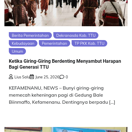
Berita Pemerintahan
Dekranasda Kab. TTU
Kebudayaan
Pemerintahan
TP PKK Kab. TTU
Umum
Ketika Giring-Giring Berdenting Menyambut Harapan
Bagi Generasi TTU
Lius Salu
June 25, 2026
0
KEFAMENANU, NEWS – Bunyi giring-giring
memecah keheningan pagi di Gedung Bale
Biinmaffo, Kefamenanu. Dentingnya berpadu […]