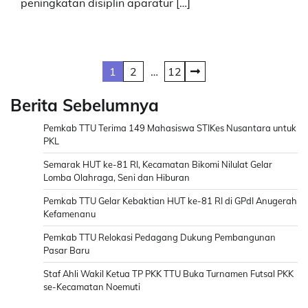
peningkatan disiplin aparatur […]
Posts
1
2
…
12
pagination
Berita Sebelumnya
Pemkab TTU Terima 149 Mahasiswa STIKes Nusantara untuk
PKL
Semarak HUT ke-81 RI, Kecamatan Bikomi Nilulat Gelar
Lomba Olahraga, Seni dan Hiburan
Pemkab TTU Gelar Kebaktian HUT ke-81 RI di GPdI Anugerah
Kefamenanu
Pemkab TTU Relokasi Pedagang Dukung Pembangunan
Pasar Baru
Staf Ahli Wakil Ketua TP PKK TTU Buka Turnamen Futsal PKK
se-Kecamatan Noemuti