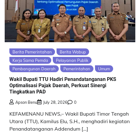
Berita Pemerintahan
Berita Wabup
Kerja Sama Pemda
Pelayanan Publik
Pembangunan Daerah
Pemerintahan
Umum
Wakil Bupati TTU Hadiri Penandatanganan PKS
Optimalisasi Pajak Daerah, Perkuat Sinergi
Tingkatkan PAD
Apson Benu
July 28, 2026
0
KEFAMENANU NEWS,– Wakil Bupati Timor Tengah
Utara (TTU), Kamilus Elu, S.H., menghadiri kegiatan
Penandatanganan Addendum […]