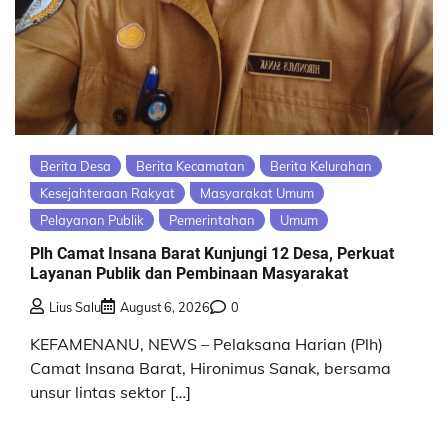
Berita Desa
Berita Kecamatan
Berita Kelurahan
Kesejahteraan Rakyat
Masyarakat Umum
Pelayanan Publik
Pemerintahan
Umum
Plh Camat Insana Barat Kunjungi 12 Desa, Perkuat
Layanan Publik dan Pembinaan Masyarakat
Lius Salu
August 6, 2026
0
KEFAMENANU, NEWS – Pelaksana Harian (Plh)
Camat Insana Barat, Hironimus Sanak, bersama
unsur lintas sektor […]