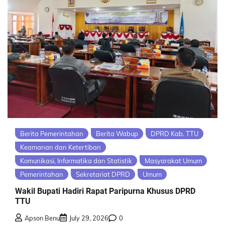
Berita Pemerintahan
Berita Wabup
DPRD Kab. TTU
Keamanan dan Ketertiban
Komunikasi, Informatika dan Statistik
Masyarakat Umum
Pemerintahan
Sekretariat DPRD
Umum
Wakil Bupati Hadiri Rapat Paripurna Khusus DPRD
TTU
Apson Benu
July 29, 2026
0