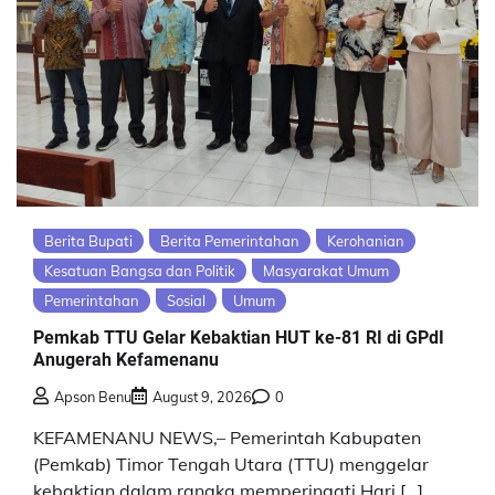
Berita Bupati
Berita Pemerintahan
Kerohanian
Kesatuan Bangsa dan Politik
Masyarakat Umum
Pemerintahan
Sosial
Umum
Pemkab TTU Gelar Kebaktian HUT ke-81 RI di GPdI
Anugerah Kefamenanu
Apson Benu
August 9, 2026
0
KEFAMENANU NEWS,– Pemerintah Kabupaten
(Pemkab) Timor Tengah Utara (TTU) menggelar
kebaktian dalam rangka memperingati Hari […]