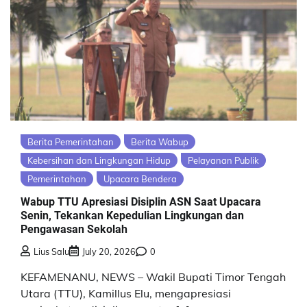
Berita Pemerintahan
Berita Wabup
Kebersihan dan Lingkungan Hidup
Pelayanan Publik
Pemerintahan
Upacara Bendera
Wabup TTU Apresiasi Disiplin ASN Saat Upacara
Senin, Tekankan Kepedulian Lingkungan dan
Pengawasan Sekolah
Lius Salu
July 20, 2026
0
KEFAMENANU, NEWS – Wakil Bupati Timor Tengah
Utara (TTU), Kamillus Elu, mengapresiasi