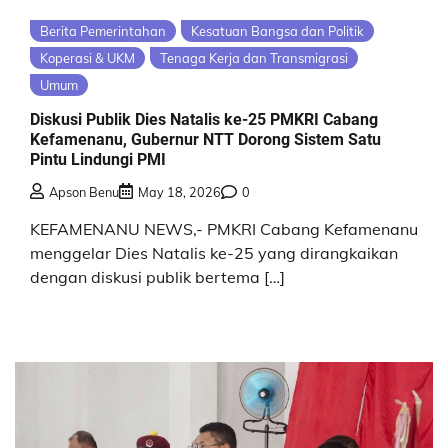
Berita Pemerintahan
Kesatuan Bangsa dan Politik
Koperasi & UKM
Tenaga Kerja dan Transmigrasi
Umum
Diskusi Publik Dies Natalis ke-25 PMKRI Cabang
Kefamenanu, Gubernur NTT Dorong Sistem Satu
Pintu Lindungi PMI
Apson Benu
May 18, 2026
0
KEFAMENANU NEWS,- PMKRI Cabang Kefamenanu
menggelar Dies Natalis ke-25 yang dirangkaikan
dengan diskusi publik bertema […]