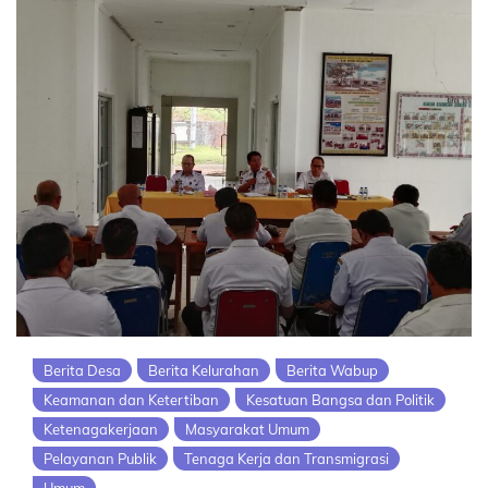
Berita Desa
Berita Kelurahan
Berita Wabup
Keamanan dan Ketertiban
Kesatuan Bangsa dan Politik
Ketenagakerjaan
Masyarakat Umum
Pelayanan Publik
Tenaga Kerja dan Transmigrasi