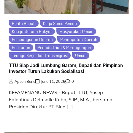
Berita Bupati
Kerja Sama Pemda
Kesejahteraan Rakyat
Masyarakat Umum
Pembangunan Daerah
Pendapatan Daerah
Perikanan
Perindustrian & Perdagangan
Tenaga Kerja dan Transmigrasi
Umum
TTU Siap Jadi Lumbung Garam, Bupati dan Pimpinan
Investor Turun Lakukan Sosialisasi
Apson Benu
June 11, 2026
0
KEFAMENANU NEWS,– Bupati TTU, Yosep
Falentinus Delasalle Kebo, S.IP., M.A., bersama
Presiden Direktur PT Blue […]