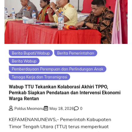
Berita Bupati/Wabup
Berita Pemerintahan
Berita Wabup
Pemberdayaan Perempuan dan Perlindungan Anak
Tenaga Kerja dan Transmigrasi
Wabup TTU Tekankan Kolaborasi Akhiri TPPO,
Pemkab Siapkan Pendataan dan Intervensi Ekonomi
Warga Rentan
Poldus Meomanu
May 18, 2026
0
KEFAMENANUNEWS,– Pemerintah Kabupaten
Timor Tengah Utara (TTU) terus memperkuat