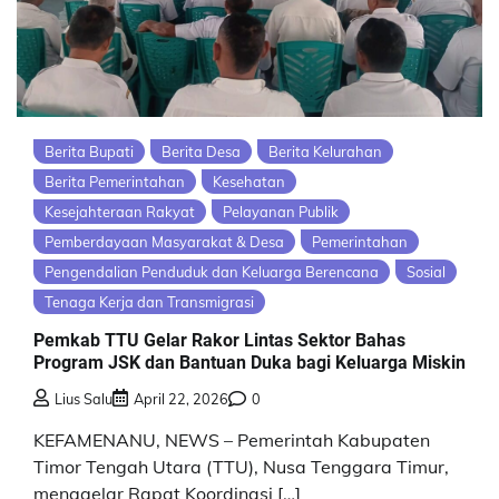
Berita Bupati
Berita Desa
Berita Kelurahan
Berita Pemerintahan
Kesehatan
Kesejahteraan Rakyat
Pelayanan Publik
Pemberdayaan Masyarakat & Desa
Pemerintahan
Pengendalian Penduduk dan Keluarga Berencana
Sosial
Tenaga Kerja dan Transmigrasi
Pemkab TTU Gelar Rakor Lintas Sektor Bahas
Program JSK dan Bantuan Duka bagi Keluarga Miskin
Lius Salu
April 22, 2026
0
KEFAMENANU, NEWS – Pemerintah Kabupaten
Timor Tengah Utara (TTU), Nusa Tenggara Timur,
menggelar Rapat Koordinasi […]