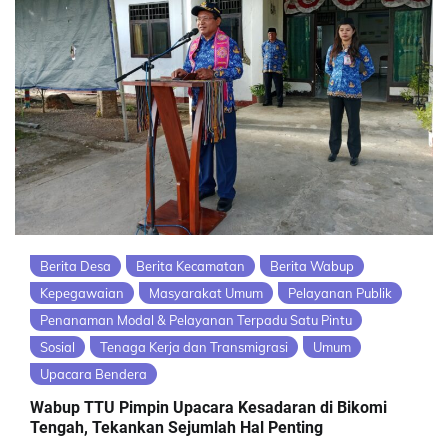
Berita Desa
Berita Kecamatan
Berita Wabup
Kepegawaian
Masyarakat Umum
Pelayanan Publik
Penanaman Modal & Pelayanan Terpadu Satu Pintu
Sosial
Tenaga Kerja dan Transmigrasi
Umum
Upacara Bendera
Wabup TTU Pimpin Upacara Kesadaran di Bikomi
Tengah, Tekankan Sejumlah Hal Penting