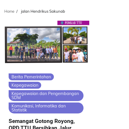
Home
jalan Hendrikus Sakunab
Berita Pemerintahan
Kepegawaian
Kepegawaian dan Pengembangan
SDM
Komunikasi, Informatika dan
Statistik
Semangat Gotong Royong,
OPD TTU Bersihkan Jalur