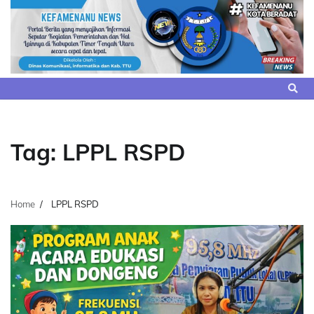
Skip
to
content
Tag:
LPPL RSPD
Home
LPPL RSPD