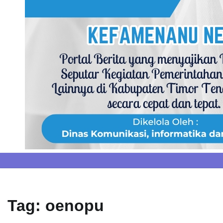
Skip
to
content
Tag:
oenopu