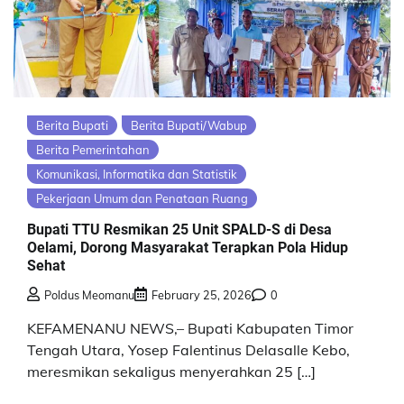
Berita Bupati
Berita Bupati/Wabup
Berita Pemerintahan
Komunikasi, Informatika dan Statistik
Pekerjaan Umum dan Penataan Ruang
Bupati TTU Resmikan 25 Unit SPALD-S di Desa
Oelami, Dorong Masyarakat Terapkan Pola Hidup
Sehat
Poldus Meomanu
February 25, 2026
0
KEFAMENANU NEWS,– Bupati Kabupaten Timor
Tengah Utara, Yosep Falentinus Delasalle Kebo,
meresmikan sekaligus menyerahkan 25 […]