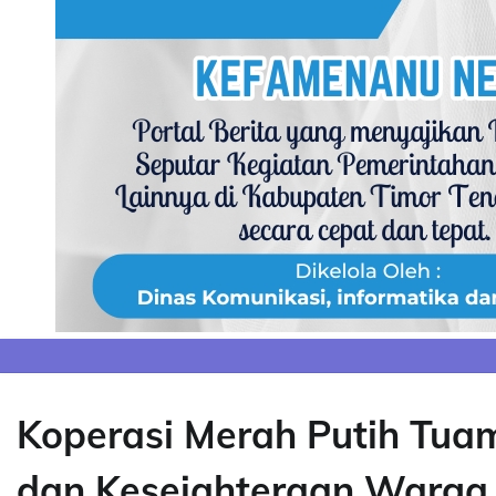
Skip
to
content
Koperasi Merah Putih Tua
dan Kesejahteraan Warga