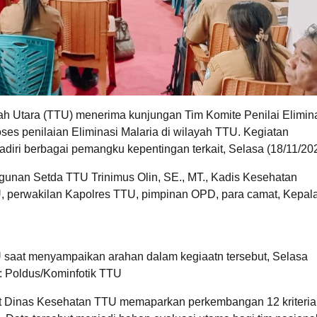
ah Utara (TTU) menerima kunjungan Tim Komite Penilai Elimin
oses penilaian Eliminasi Malaria di wilayah TTU. Kegiatan
hadiri berbagai pemangku kepentingan terkait, Selasa (18/11/20
gunan Setda TTU Trinimus Olin, SE., MT., Kadis Kesehatan
, perwakilan Kapolres TTU, pimpinan OPD, para camat, Kepal
saat menyampaikan arahan dalam kegiaatn tersebut, Selasa
 : Poldus/Kominfotik TTU
t Dinas Kesehatan TTU memaparkan perkembangan 12 kriteria