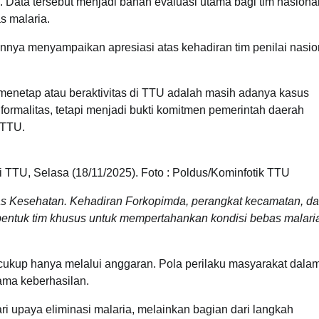
Data tersebut menjadi bahan evaluasi utama bagi tim nasiona
s malaria.
annya menyampaikan apresiasi atas kehadiran tim penilai nasio
menetap atau beraktivitas di TTU adalah masih adanya kasus
 formalitas, tetapi menjadi bukti komitmen pemerintah daerah
 TTU.
i TTU, Selasa (18/11/2025). Foto : Poldus/Kominfotik TTU
as Kesehatan. Kehadiran Forkopimda, perangkat kecamatan, d
bentuk tim khusus untuk mempertahankan kondisi bebas malari
cukup hanya melalui anggaran. Pola perilaku masyarakat dala
ama keberhasilan.
ri upaya eliminasi malaria, melainkan bagian dari langkah