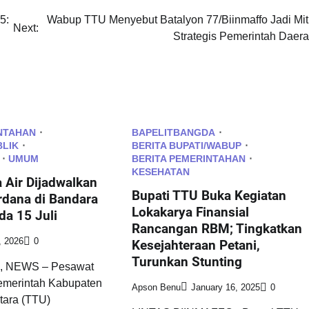
5:
Wabup TTU Menyebut Batalyon 77/Biinmaffo Jadi Mit
Next:
Strategis Pemerintah Daer
NTAHAN
BAPELITBANGDA
BLIK
BERITA BUPATI/WABUP
UMUM
BERITA PEMERINTAHAN
KESEHATAN
 Air Dijadwalkan
Bupati TTU Buka Kegiatan
dana di Bandara
Lokakarya Finansial
da 15 Juli
Rancangan RBM; Tingkatkan
, 2026
0
Kesejahteraan Petani,
Turunkan Stunting
 NEWS – Pesawat
Pemerintah Kabupaten
Apson Benu
January 16, 2025
0
tara (TTU)