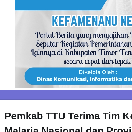
Skip
to
content
Pemkab TTU Terima Tim Kom
Malaria Nasional dan Provi