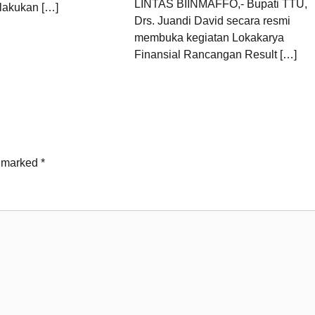
LINTAS BIINMAFFO,- Bupati TTU,
lakukan […]
Drs. Juandi David secara resmi
membuka kegiatan Lokakarya
Finansial Rancangan Result […]
e marked
*