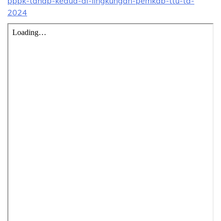
pppk-tahap-kedua-di-lingkungan-pemkab-ttu-ta-
2024