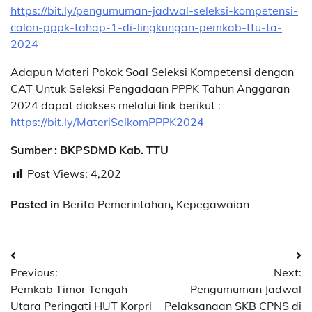
https://bit.ly/pengumuman-jadwal-seleksi-kompetensi-
calon-pppk-tahap-1-di-lingkungan-pemkab-ttu-ta-
2024
Adapun Materi Pokok Soal Seleksi Kompetensi dengan
CAT Untuk Seleksi Pengadaan PPPK Tahun Anggaran
2024 dapat diakses melalui link berikut :
https://bit.ly/MateriSelkomPPPK2024
Sumber : BKPSDMD Kab. TTU
Post Views:
4,202
Posted in
Berita Pemerintahan
,
Kepegawaian
Post
Previous:
Next:
navigation
Pemkab Timor Tengah
Pengumuman Jadwal
Utara Peringati HUT Korpri
Pelaksanaan SKB CPNS di