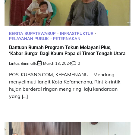
BERITA BUPATI/WABUP
INFRASTRUKTUR
PELAYANAN PUBLIK
PETERNAKAN
Bantuan Rumah Program Tekun Melayani Plus,
‘Kabar Surga’ Bagi Kaum Papa di Timor Tengah Utara
Lintas Biinmaffo
March 13, 2024
0
POS-KUPANG.COM, KEFAMENANU – Mendung
menyelimuti langit Kota Kefamenanu. Rintik-rintik
hujan berderai ringan mengiringi laju kendaraan
yang […]