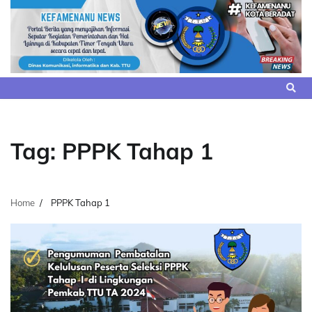
Skip
to
content
Tag:
PPPK Tahap 1
Home
PPPK Tahap 1