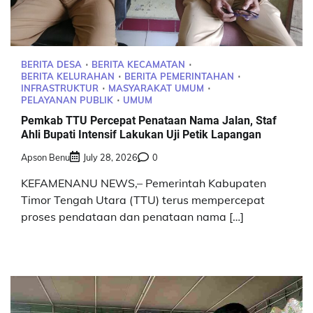
BERITA DESA
BERITA KECAMATAN
BERITA KELURAHAN
BERITA PEMERINTAHAN
INFRASTRUKTUR
MASYARAKAT UMUM
PELAYANAN PUBLIK
UMUM
Pemkab TTU Percepat Penataan Nama Jalan, Staf
Ahli Bupati Intensif Lakukan Uji Petik Lapangan
Apson Benu
July 28, 2026
0
KEFAMENANU NEWS,– Pemerintah Kabupaten
Timor Tengah Utara (TTU) terus mempercepat
proses pendataan dan penataan nama […]