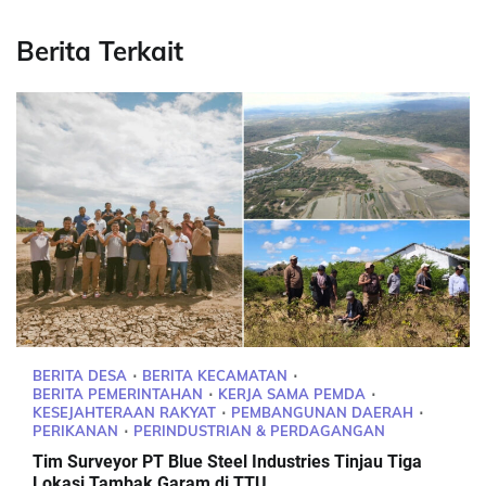
Berita Terkait
BERITA DESA
BERITA KECAMATAN
BERITA PEMERINTAHAN
KERJA SAMA PEMDA
KESEJAHTERAAN RAKYAT
PEMBANGUNAN DAERAH
PERIKANAN
PERINDUSTRIAN & PERDAGANGAN
Tim Surveyor PT Blue Steel Industries Tinjau Tiga
Lokasi Tambak Garam di TTU