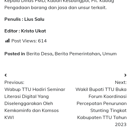
Kepala Dinas PMD, Kaban Kesbangpol, Plt. Kabag
Pengadaan barang dan jasa dan unsur terkait.
Penulis : Lius Salu
Editor : Kristo Ukat
Post Views:
614
Posted in
Berita Desa
,
Berita Pemerintahan
,
Umum
Post
Previous:
Next:
navigation
Wabup TTU Hadiri Seminar
Wakil Bupati TTU Buka
Literasi Digital Yang
Forum Koordinasi
Diselenggarakan Oleh
Percepatan Penurunan
Kemkominfo dan Komsos
Stunting Tingkat
KWI
Kabupaten TTU Tahun
2023