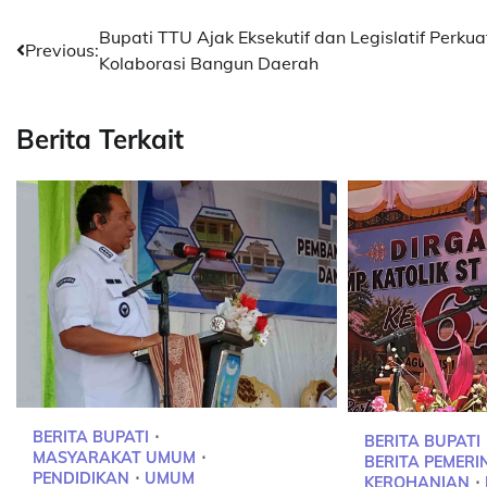
Post
Bupati TTU Ajak Eksekutif dan Legislatif Perkua
Previous:
Kolaborasi Bangun Daerah
navigation
Berita Terkait
BERITA BUPATI
BERITA BUPATI
MASYARAKAT UMUM
BERITA PEMER
PENDIDIKAN
UMUM
KEROHANIAN