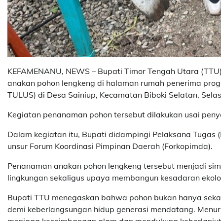
KEFAMENANU, NEWS – Bupati Timor Tengah Utara (TTU), 
anakan pohon lengkeng di halaman rumah penerima progr
TULUS) di Desa Sainiup, Kecamatan Biboki Selatan, Selas
Kegiatan penanaman pohon tersebut dilakukan usai pen
Dalam kegiatan itu, Bupati didampingi Pelaksana Tugas (P
unsur Forum Koordinasi Pimpinan Daerah (Forkopimda).
Penanaman anakan pohon lengkeng tersebut menjadi simb
lingkungan sekaligus upaya membangun kesadaran ekolog
Bupati TTU menegaskan bahwa pohon bukan hanya sekada
demi keberlangsungan hidup generasi mendatang. Menur
menjaga keseimbangan alam dan mendukung keberlanjut