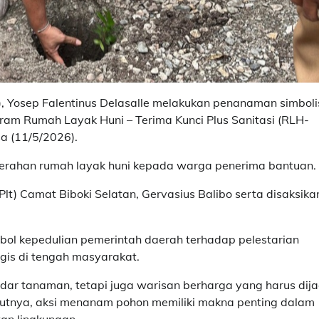
Yosep Falentinus Delasalle melakukan penanaman simboli
am Rumah Layak Huni – Terima Kunci Plus Sanitasi (RLH-
a (11/5/2026).
yerahan rumah layak huni kepada warga penerima bantuan.
lt) Camat Biboki Selatan, Gervasius Balibo serta disaksika
ol kepedulian pemerintah daerah terhadap pelestarian
is di tengah masyarakat.
r tanaman, tetapi juga warisan berharga yang harus dij
utnya, aksi menanam pohon memiliki makna penting dalam
an lingkungan.