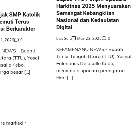
Harkitnas 2025 Menyuarakan
Semangat Kebangkitan
jak SMP Katolik
Nasional dan Kedaulatan
emuti Terus
Digital
si Berkarakter
Lius Salu
May 23, 2025
0
 1, 2026
0
KEFAMENANU NEWS,- Bupati
NEWS – Bupati
Timor Tengah Utara (TTU), Yosep
tara (TTU), Yosef
Falentinus Delasalle Kebo,
asalle Kebo,
memimpin upacara peringatan
rga besar […]
Hari […]
 are marked
*