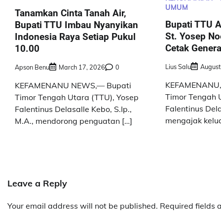
UMUM
Tanamkan Cinta Tanah Air,
Bupati TTU A
Bupati TTU Imbau Nyanyikan
St. Yosep No
Indonesia Raya Setiap Pukul
Cetak Genera
10.00
Lius Salu
August
Apson Benu
March 17, 2026
0
KEFAMENANU, 
KEFAMENANU NEWS,— Bupati
Timor Tengah U
Timor Tengah Utara (TTU), Yosep
Falentinus Del
Falentinus Delasalle Kebo, S.Ip.,
mengajak kelua
M.A., mendorong penguatan […]
Leave a Reply
Your email address will not be published.
Required fields