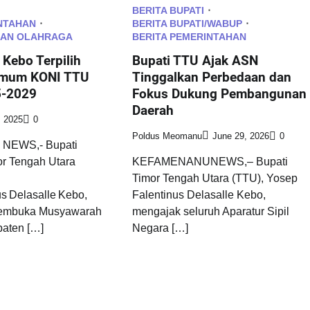
BERITA BUPATI
NTAHAN
BERITA BUPATI/WABUP
DAN OLAHRAGA
BERITA PEMERINTAHAN
 Kebo Terpilih
Bupati TTU Ajak ASN
Umum KONI TTU
Tinggalkan Perbedaan dan
5-2029
Fokus Dukung Pembangunan
Daerah
, 2025
0
Poldus Meomanu
June 29, 2026
0
EWS,- Bupati
r Tengah Utara
KEFAMENANUNEWS,– Bupati
Timor Tengah Utara (TTU), Yosep
s Delasalle Kebo,
Falentinus Delasalle Kebo,
membuka Musyawarah
mengajak seluruh Aparatur Sipil
aten […]
Negara […]