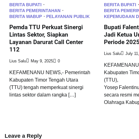
BERITA BUPATI
BERITA BUPATI
BERITA PEMERINTAHAN
BERITA PEMERI
BERITA WABUP
PELAYANAN PUBLIK
KEPEMUDAAN 
Pemda TTU Perkuat Sinergi
Bupati Falent
Lintas Sektor, Siapkan
Jadi Ketua 
Layanan Darurat Call Center
Periode 202
112
Lius Salu
July 11
Lius Salu
May 9, 2025
0
KEFAMENANU N
KEFAMENANU NEWS,- Pemerintah
Kabupaten Timo
Kabupaten Timor Tengah Utara
(TTU),
(TTU) tengah memperkuat sinergi
Yosep Falentinu
lintas sektor dalam rangka […]
secara resmi 
Olahraga Kabup
Leave a Reply