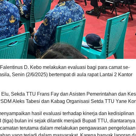
 Falentinus D. Kebo melakukan evaluasi bagi para camat se-
ila, Senin (2/6/2025) bertempat di aula rapat Lantai 2 Kantor
us Elu, Sekda TTU Frans Fay dan Asisten Pemerintahan dan Kes
 BPSDM Aleks Tabesi dan Kabag Organisasi Setda TTU Yane Ko
enyampaikan hasil evaluasi terhadap kinerja dan kedisiplinan
iga) bulan ini sejak dilantik menjadi Bupati TTU, diantaranya 
 kecamatan terutama dalam melakukan pengawasan pengelolaan
han yang terjadi dalam masyarakat. Karena banyak laporan da