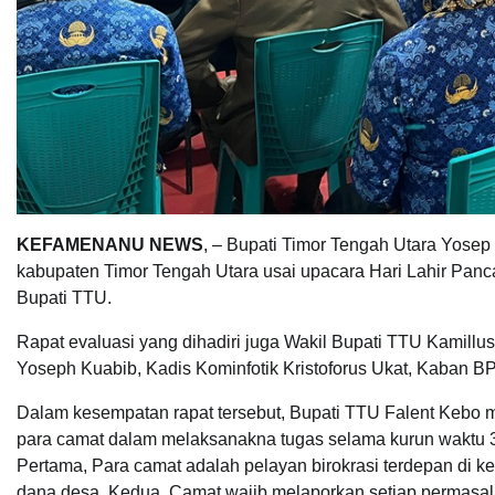
KEFAMENANU NEWS
, – Bupati Timor Tengah Utara Yosep
kabupaten Timor Tengah Utara usai upacara Hari Lahir Pancas
Bupati TTU.
Rapat evaluasi yang dihadiri juga Wakil Bupati TTU Kamill
Yoseph Kuabib, Kadis Kominfotik Kristoforus Ukat, Kaban
Dalam kesempatan rapat tersebut, Bupati TTU Falent Kebo m
para camat dalam melaksanakna tugas selama kurun waktu 3 (t
Pertama, Para camat adalah pelayan birokrasi terdepan di
dana desa. Kedua, Camat wajib melaporkan setiap permasala