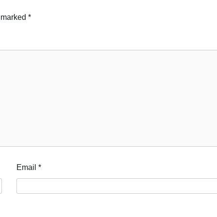
e marked
*
Email
*