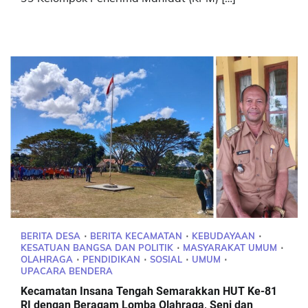
BERITA DESA
BERITA KECAMATAN
KEBUDAYAAN
KESATUAN BANGSA DAN POLITIK
MASYARAKAT UMUM
OLAHRAGA
PENDIDIKAN
SOSIAL
UMUM
UPACARA BENDERA
Kecamatan Insana Tengah Semarakkan HUT Ke-81
RI dengan Beragam Lomba Olahraga, Seni dan