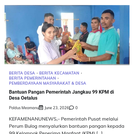
BERITA DESA
BERITA KECAMATAN
BERITA PEMERINTAHAN
PEMBERDAYAAN MASYARAKAT & DESA
Bantuan Pangan Pemerintah Jangkau 99 KPM di
Desa Oetalus
Poldus Meomanu
June 23, 2026
0
KEFAMENANUNEWS,– Pemerintah Pusat melalui
Perum Bulog menyalurkan bantuan pangan kepada
99 Kelompok Penerima Manfaat (KPM) […]