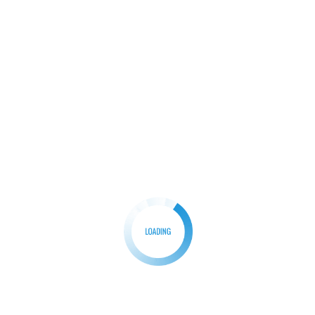
, numerasi dan penguatan karakter berdasarkan Instruksi Bupat
g peningkatan Literasi, Numerasi dan penguatan karakter sisw
Pertama;
 (TERASA) dan Terima Kunci Rumah Layak Huni Plus (Tekun