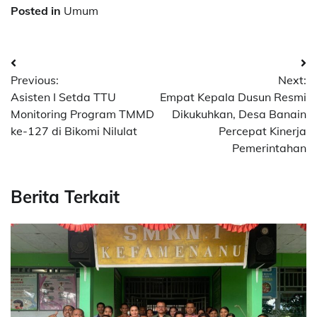
Posted in
Umum
Post
Previous:
Next:
navigation
Asisten I Setda TTU
Empat Kepala Dusun Resmi
Monitoring Program TMMD
Dikukuhkan, Desa Banain
ke-127 di Bikomi Nilulat
Percepat Kinerja
Pemerintahan
Berita Terkait