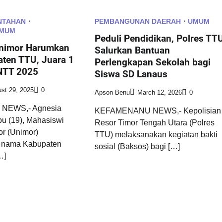
NTAHAN
PEMBANGUNAN DAERAH
UMUM
MUM
Peduli Pendidikan, Polres TT
nimor Harumkan
Salurkan Bantuan
ten TTU, Juara 1
Perlengkapan Sekolah bagi
NTT 2025
Siswa SD Lanaus
st 29, 2025
0
Apson Benu
March 12, 2026
0
NEWS,- Agnesia
KEFAMENANU NEWS,- Kepolisian
bu (19), Mahasiswi
Resor Timor Tengah Utara (Polres
or (Unimor)
TTU) melaksanakan kegiatan bakti
 nama Kabupaten
sosial (Baksos) bagi […]
…]