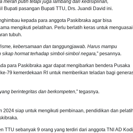
merah putih tetapi juga lambang dari kedisiplinan,
kil Bupati pasangan Bupati TTU, Drs. Juandi David ini.
enghimbau kepada para anggota Paskibraka agar bisa
elama mengikuti pelatihan. Perlu berlatih keras untuk menguasai
ran tubuh.
nalisme, kebersamaan dan tanggungjawab. Harus mampu
sikap hormat terhadap simbol-simbol negara,
” pesannya.
ada para Paskibraka agar dapat mengibarkan bendera Pusaka
e-79 kemerdekaan RI untuk memberikan teladan bagi generas
yang berintegritas dan berkompeten
,” tegasnya.
 2024 siap untuk mengikuti pembinaan, pendidikan dan pelati
kibraka.
ten TTU sebanyak 9 orang yang terdiri dari anggota TNI AD Kod