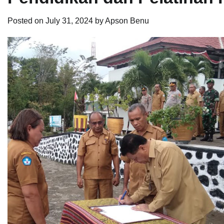
Posted on
July 31, 2024
by
Apson Benu