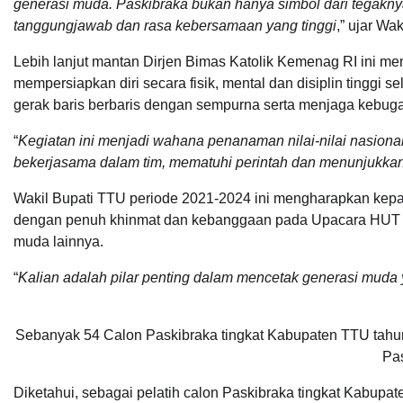
generasi muda. Paskibraka bukan hanya simbol dari tegaknya 
tanggungjawab dan rasa kebersamaan yang tinggi
,” ujar Wa
Lebih lanjut mantan Dirjen Bimas Katolik Kemenag RI ini m
mempersiapkan diri secara fisik, mental dan disiplin tinggi s
gerak baris berbaris dengan sempurna serta menjaga kebuga
“
Kegiatan ini menjadi wahana penanaman nilai-nilai nasio
bekerjasama dalam tim, mematuhi perintah dan menunjukkan 
Wakil Bupati TTU periode 2021-2024 ini mengharapkan kep
dengan penuh khinmat dan kebanggaan pada Upacara HUT k
muda lainnya.
“
Kalian adalah pilar penting dalam mencetak generasi muda 
Sebanyak 54 Calon Paskibraka tingkat Kabupaten TTU tahun
Pas
Diketahui, sebagai pelatih calon Paskibraka tingkat Kabupa