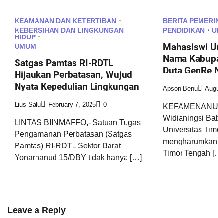
KEAMANAN DAN KETERTIBAN
BERITA PEMERI
KEBERSIHAN DAN LINGKUNGAN
PENDIDIKAN
U
HIDUP
Mahasiswi U
UMUM
Nama Kabupa
Satgas Pamtas RI-RDTL
Duta GenRe 
Hijaukan Perbatasan, Wujud
Nyata Kepedulian Lingkungan
Apson Benu
Augu
Lius Salu
February 7, 2025
0
KEFAMENANU 
Widianingsi Ba
LINTAS BIINMAFFO,- Satuan Tugas
Universitas Tim
Pengamanan Perbatasan (Satgas
mengharumkan
Pamtas) RI-RDTL Sektor Barat
Timor Tengah [
Yonarhanud 15/DBY tidak hanya […]
Leave a Reply