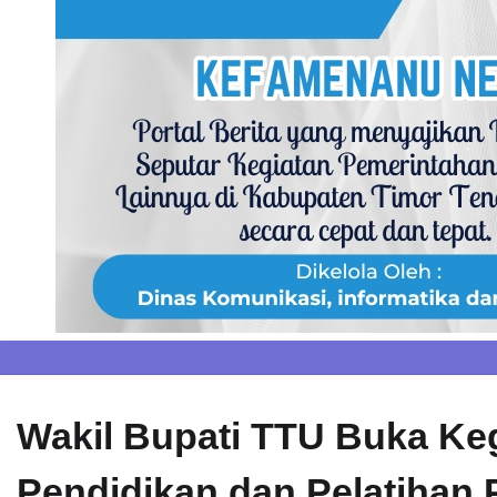
Skip
to
content
Wakil Bupati TTU Buka Ke
Pendidikan dan Pelatihan 