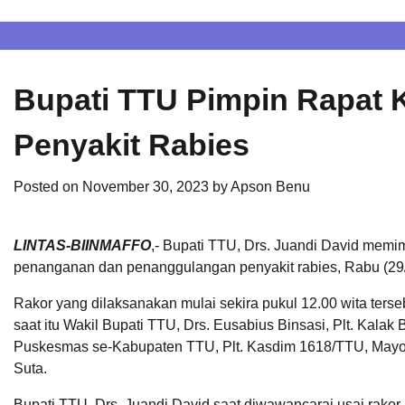
Skip
to
content
Bupati TTU Pimpin Rapat 
Penyakit Rabies
Posted on
November 30, 2023
by
Apson Benu
LINTAS-BIINMAFFO
,- Bupati TTU, Drs. Juandi David memim
penanganan dan penanggulangan penyakit rabies, Rabu (29/
Rakor yang dilaksanakan mulai sekira pukul 12.00 wita terseb
saat itu Wakil Bupati TTU, Drs. Eusabius Binsasi, Plt. Ka
Puskesmas se-Kabupaten TTU, Plt. Kasdim 1618/TTU, Mayor
Suta.
Bupati TTU, Drs. Juandi David saat diwawancarai usai rakor,