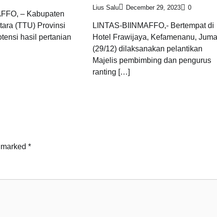
Lius Salu
December 29, 2023
0
FFO, – Kabupaten
ara (TTU) Provinsi
LINTAS-BIINMAFFO,- Bertempat di
tensi hasil pertanian
Hotel Frawijaya, Kefamenanu, Juma
(29/12) dilaksanakan pelantikan
Majelis pembimbing dan pengurus
ranting […]
e marked
*