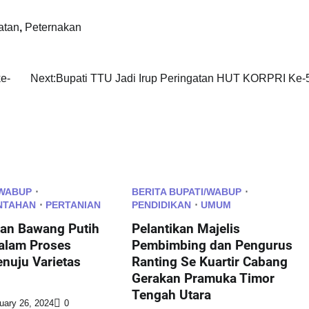
atan
,
Peternakan
e-
Next:
Bupati TTU Jadi Irup Peringatan HUT KORPRI Ke-
/WABUP
BERITA BUPATI/WABUP
NTAHAN
PERTANIAN
PENDIDIKAN
UMUM
n Bawang Putih
Pelantikan Majelis
alam Proses
Pembimbing dan Pengurus
enuju Varietas
Ranting Se Kuartir Cabang
Gerakan Pramuka Timor
Tengah Utara
uary 26, 2024
0