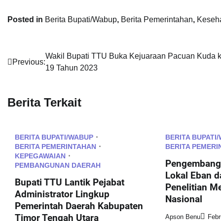
Posted in
Berita Bupati/Wabup
,
Berita Pemerintahan
,
Keseh
Post
Wakil Bupati TTU Buka Kejuaraan Pacuan Kuda k
Previous:
19 Tahun 2023
navigation
Berita Terkait
BERITA BUPATI/WABUP
BERITA BUPATI
BERITA PEMERINTAHAN
BERITA PEMERI
KEPEGAWAIAN
Pengembanga
PEMBANGUNAN DAERAH
Lokal Eban d
Bupati TTU Lantik Pejabat
Penelitian M
Administrator Lingkup
Nasional
Pemerintah Daerah Kabupaten
Timor Tengah Utara
Apson Benu
Febr