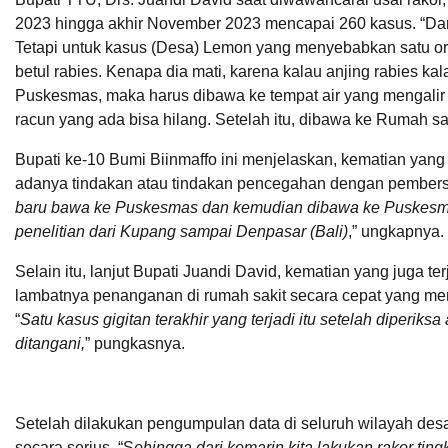
2023 hingga akhir November 2023 mencapai 260 kasus. “Dari 
Tetapi untuk kasus (Desa) Lemon yang menyebabkan satu or
betul rabies. Kenapa dia mati, karena kalau anjing rabies k
Puskesmas, maka harus dibawa ke tempat air yang mengalir 
racun yang ada bisa hilang. Setelah itu, dibawa ke Rumah sa
Bupati ke-10 Bumi Biinmaffo ini menjelaskan, kematian yang 
adanya tindakan atau tindakan pencegahan dengan pembersiha
baru bawa ke Puskesmas dan kemudian dibawa ke Puskesmas a
penelitian dari Kupang sampai Denpasar (Bali)
,” ungkapnya.
Selain itu, lanjut Bupati Juandi David, kematian yang juga 
lambatnya penanganan di rumah sakit secara cepat yang meng
“
Satu kasus gigitan terakhir yang terjadi itu setelah diperik
ditangani,
” pungkasnya.
Setelah dilakukan pengumpulan data di seluruh wilayah de
secara serius. “S
ehingga dari kemarin kita lakukan rakor ting