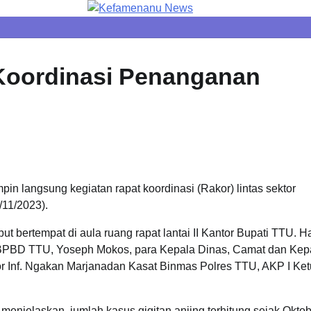
Koordinasi Penanganan
pin langsung kegiatan rapat koordinasi (Rakor) lintas sektor
11/2023).
ut bertempat di aula ruang rapat lantai II Kantor Bupati TTU. H
lak BPBD TTU, Yoseph Mokos, para Kepala Dinas, Camat dan Kep
 Inf. Ngakan Marjanadan Kasat Binmas Polres TTU, AKP I Ket
 menjelaskan, jumlah kasus gigitan anjing terhitung sejak Okto