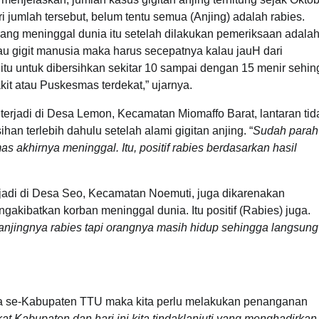
jumlah tersebut, belum tentu semua (Anjing) adalah rabies.
ang meninggal dunia itu setelah dilakukan pemeriksaan adala
alau gigit manusia maka harus secepatnya kalau jauH dari
itu untuk dibersihkan sekitar 10 sampai dengan 15 menir sehi
kit atau Puskesmas terdekat,” ujarnya.
terjadi di Desa Lemon, Kecamatan Miomaffo Barat, lantaran tid
n terlebih dahulu setelah alami gigitan anjing. “
Sudah parah
khirnya meninggal. Itu, positif rabies berdasarkan hasil
terjadi di Desa Seo, Kecamatan Noemuti, juga dikarenakan
akibatkan korban meninggal dunia. Itu positif (Rabies) juga.
sa anjingnya rabies tapi orangnya masih hidup sehingga langsung
sa se-Kabupaten TTU maka kita perlu melakukan penanganan
kat Kabupaten dan hari ini kita tindaklanjuti yang menghadirkan