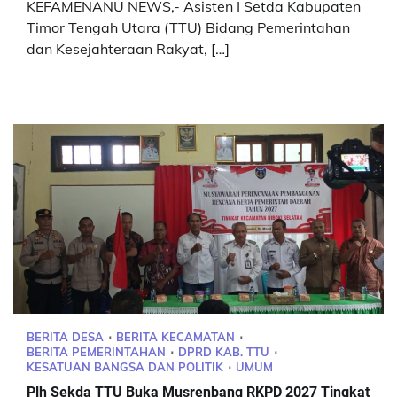
KEFAMENANU NEWS,- Asisten I Setda Kabupaten
Timor Tengah Utara (TTU) Bidang Pemerintahan
dan Kesejahteraan Rakyat, […]
BERITA DESA
BERITA KECAMATAN
BERITA PEMERINTAHAN
DPRD KAB. TTU
KESATUAN BANGSA DAN POLITIK
UMUM
Plh Sekda TTU Buka Musrenbang RKPD 2027 Tingkat