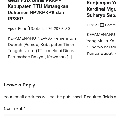
Gelar FGD, Dinas PRKPP
Kunjungan Y
Kabupaten TTU Matangkan
Kardinal Mgr.
Dokumen RP2KPKPK dan
Suharyo Seb
RP3KP
Lius Salu
Decemb
Apson Benu
September 26, 2025
0
KEFAMENANU 
KEFAMENANU NEWS,- Pemerintah
Yang Mulia Kar
Daerah (Pemda) Kabupaten Timor
Suharyo bersa
Tengah Utara (TTU) melalui Dinas
Kantor Bupati 
Perumahan Rakyat, Kawasan […]
Leave a Reply
Your email address will not be published.
Required fields
Comment
*