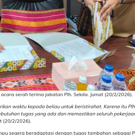
cara serah terima jabatan Plh. Sekda. Jumat (20/2/2026).
an waktu kepada beliau untuk beristirahat. Karena itu Plh
kebutuhan tugas yang ada dan memastikan seluruh pekerjaa
at (20/2/2026).
mpu segera beradaptasi dengan tugas tambahan sebagai P