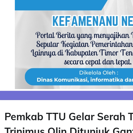
Skip
to
content
Pemkab TTU Gelar Serah T
Trinimus Olin Ditunjuk Gan