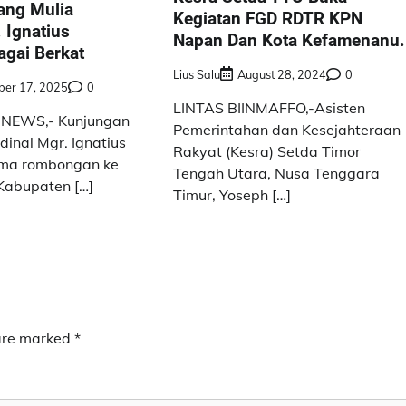
ang Mulia
Kegiatan FGD RDTR KPN
 Ignatius
Napan Dan Kota Kefamenanu.
agai Berkat
Lius Salu
August 28, 2024
0
er 17, 2025
0
LINTAS BIINMAFFO,-Asisten
NEWS,- Kunjungan
Pemerintahan dan Kesejahteraan
dinal Mgr. Ignatius
Rakyat (Kesra) Setda Timor
ma rombongan ke
Tengah Utara, Nusa Tenggara
Kabupaten […]
Timur, Yoseph […]
 are marked
*