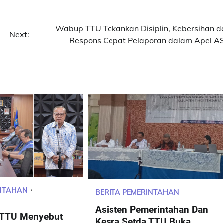
Wabup TTU Tekankan Disiplin, Kebersihan d
Next:
Respons Cepat Pelaporan dalam Apel A
INTAHAN
BERITA PEMERINTAHAN
Asisten Pemerintahan Dan
i TTU Menyebut
Kesra Setda TTU Buka