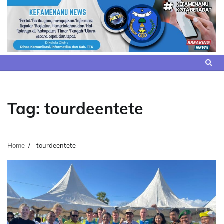
Skip
to
content
Tag:
tourdeentete
Home
tourdeentete