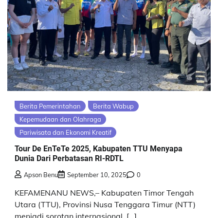
Berita Pemerintahan
Berita Wabup
Kepemudaan dan Olahraga
Pariwisata dan Ekonomi Kreatif
Tour De EnTeTe 2025, Kabupaten TTU Menyapa
Dunia Dari Perbatasan RI-RDTL
Apson Benu
September 10, 2025
0
KEFAMENANU NEWS,– Kabupaten Timor Tengah
Utara (TTU), Provinsi Nusa Tenggara Timur (NTT)
menjadi sorotan internasional. […]