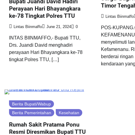
Bupati Juandi David Hadiri
Timor Tengah
Perayaan Hari Bhayangkara
ke-78 Tingkat Polres TTU
Lintas Biinmaffo
Lintas Biinmaffo
June 21, 2024
0
POS-KUPANG.
KEFAMENANU 
INTAS BIINMAFFO,- Bupati TTU,
menyelimuti lan
Drs. Juandi David menghadiri
Kefamenanu. Rin
perayaan Hari Bhayangkara ke-78
berderai ringan 
tingkat Polres TTU, […]
kendaraan yang
Berita Bupati/Wabup
Berita Pemerintahan
Kesehatan
Rumah Sakit Pratama Ponu
Resmi Diresmikan Bupati TTU