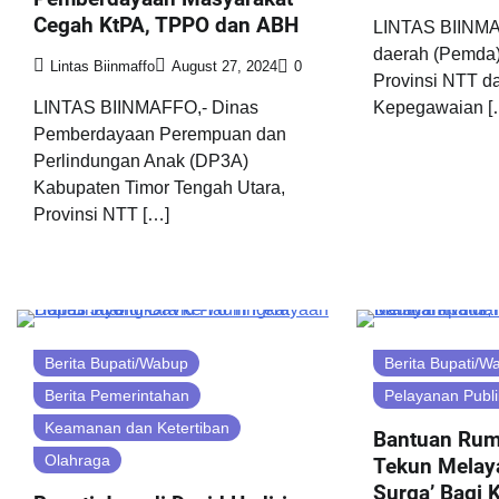
Cegah KtPA, TPPO dan ABH
LINTAS BIINMA
daerah (Pemda
Lintas Biinmaffo
August 27, 2024
0
Provinsi NTT da
LINTAS BIINMAFFO,- Dinas
Kepegawaian [
Pemberdayaan Perempuan dan
Perlindungan Anak (DP3A)
Kabupaten Timor Tengah Utara,
Provinsi NTT […]
Berita Bupati/Wabup
Berita Bupati/W
Berita Pemerintahan
Pelayanan Publi
Keamanan dan Ketertiban
Bantuan Rum
Olahraga
Tekun Melaya
Surga’ Bagi 