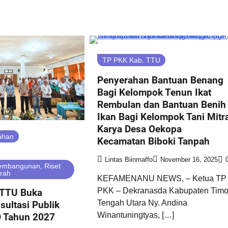
TP PKK Kab. TTU
Penyerahan Bantuan Benang
Bagi Kelompok Tenun Ikat
Rembulan dan Bantuan Benih
Ikan Bagi Kelompok Tani Mitr
Karya Desa Oekopa
ahan
Kecamatan Biboki Tanpah
Lintas Biinmaffo
November 16, 2025
embangunan, Riset
rah
KEFAMENANU NEWS, – Ketua TP
PKK – Dekranasda Kabupaten Timo
 TTU Buka
Tengah Utara Ny. Andina
sultasi Publik
Winantuningtyas, […]
 Tahun 2027