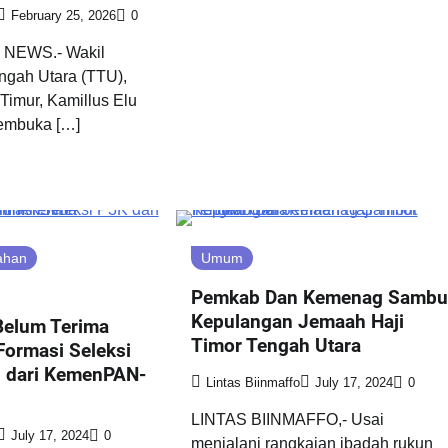
February 25, 2026
0
NEWS.- Wakil
ngah Utara (TTU),
Timur, Kamillus Elu
embuka […]
ahan
Umum
Pemkab Dan Kemenag Sambu
Kepulangan Jemaah Haji
elum Terima
Timor Tengah Utara
Formasi Seleksi
 dari KemenPAN-
Lintas Biinmaffo
July 17, 2024
0
LINTAS BIINMAFFO,- Usai
July 17, 2024
0
menjalani rangkaian ibadah rukun