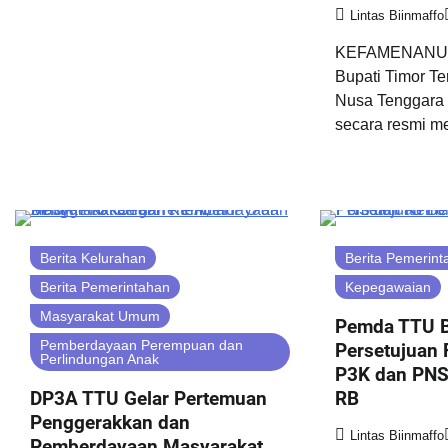
Lintas Biinmaffo
KEFAMENANU 
Bupati Timor Te
Nusa Tenggara 
secara resmi m
Berita Kelurahan
Berita Pemerint
Berita Pemerintahan
Kepegawaian
Masyarakat Umum
Pemda TTU B
Pemberdayaan Perempuan dan
Persetujuan 
Perlindungan Anak
P3K dan PNS
DP3A TTU Gelar Pertemuan
RB
Penggerakkan dan
Lintas Biinmaffo
Pemberdayaan Masyarakat