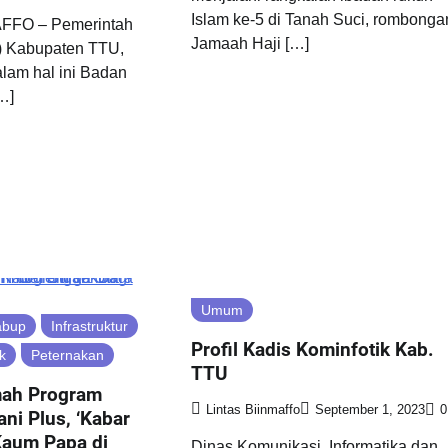
Islam ke-5 di Tanah Suci, rombonga
FFO – Pemerintah
Jamaah Haji […]
) Kabupaten TTU,
lam hal ini Badan
…]
Umum
abup
Infrastruktur
Profil Kadis Kominfotik Kab.
k
Peternakan
TTU
ah Program
Lintas Biinmaffo
September 1, 2023
0
ni Plus, ‘Kabar
Kaum Papa di
Dinas Komunikasi, Informatika dan