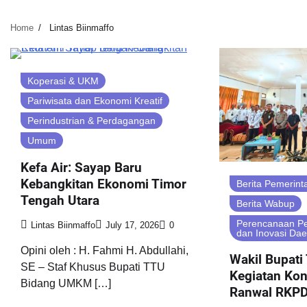
Home
Lintas Biinmaffo
Koperasi & UKM
Pariwisata dan Ekonomi Kreatif
Perindustrian & Perdagangan
Umum
Kefa Air: Sayap Baru
Kebangkitan Ekonomi Timor
Berita Pemerint
Tengah Utara
Berita Wabup
Perencanaan P
Lintas Biinmaffo
July 17, 2026
0
dan Inovasi Dae
Opini oleh : H. Fahmi H. Abdullahi,
Wakil Bupati
SE – Staf Khusus Bupati TTU
Kegiatan Kon
Bidang UMKM […]
Ranwal RKPD