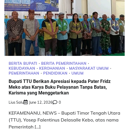
BERITA BUPATI
BERITA PEMERINTAHAN
KEBUDAYAAN
KEROHANIAN
MASYARAKAT UMUM
PEMERINTAHAN
PENDIDIKAN
UMUM
Bupati TTU Berikan Apresiasi kepada Pater Fridz
Meko atas Karya Buku Pelayanan Tanpa Batas,
Karisma yang Menggetarkan
Lius Salu
June 12, 2026
0
KEFAMENANU, NEWS – Bupati Timor Tengah Utara
(TTU), Yosep Falentinus Delasalle Kebo, atas nama
Pemerintah […]