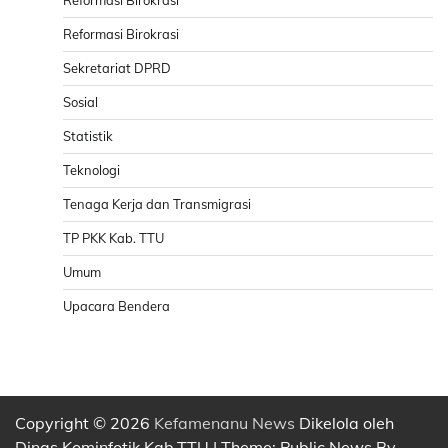
Reformasi Birokrasi
Reformasi Birokrasi
Sekretariat DPRD
Sosial
Statistik
Teknologi
Tenaga Kerja dan Transmigrasi
TP PKK Kab. TTU
Umum
Upacara Bendera
Copyright © 2026
Kefamenanu News
Dikelola oleh
Dinas Kominfotik Kab.TTU | Theme: Public News By