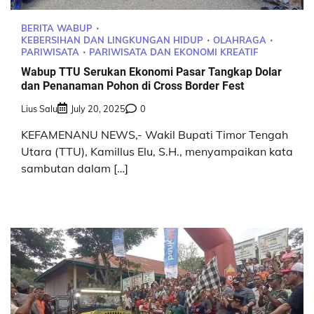
BERITA WABUP
KEBERSIHAN DAN LINGKUNGAN HIDUP
OLAHRAGA
PARIWISATA
PARIWISATA DAN EKONOMI KREATIF
Wabup TTU Serukan Ekonomi Pasar Tangkap Dolar
dan Penanaman Pohon di Cross Border Fest
Lius Salu
July 20, 2025
0
KEFAMENANU NEWS,- Wakil Bupati Timor Tengah
Utara (TTU), Kamillus Elu, S.H., menyampaikan kata
sambutan dalam […]