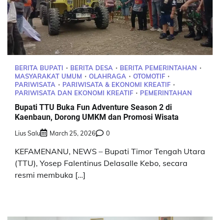
BERITA BUPATI
BERITA DESA
BERITA PEMERINTAHAN
MASYARAKAT UMUM
OLAHRAGA
OTOMOTIF
PARIWISATA
PARIWISATA & EKONOMI KREATIF
PARIWISATA DAN EKONOMI KREATIF
PEMERINTAHAN
Bupati TTU Buka Fun Adventure Season 2 di
Kaenbaun, Dorong UMKM dan Promosi Wisata
Lius Salu
March 25, 2026
0
KEFAMENANU, NEWS – Bupati Timor Tengah Utara
(TTU), Yosep Falentinus Delasalle Kebo, secara
resmi membuka […]