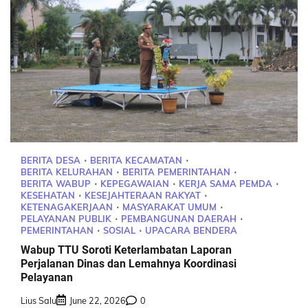
BERITA DESA
BERITA KECAMATAN
BERITA KELURAHAN
BERITA PEMERINTAHAN
BERITA WABUP
KEPEGAWAIAN
KERJA SAMA PEMDA
KESEHATAN
KESEJAHTERAAN RAKYAT
KETENAGAKERJAAN
MASYARAKAT UMUM
PELAYANAN PUBLIK
PEMBANGUNAN DAERAH
PEMERINTAHAN
SOSIAL
UPACARA BENDERA
Wabup TTU Soroti Keterlambatan Laporan
Perjalanan Dinas dan Lemahnya Koordinasi
Pelayanan
Lius Salu
June 22, 2026
0