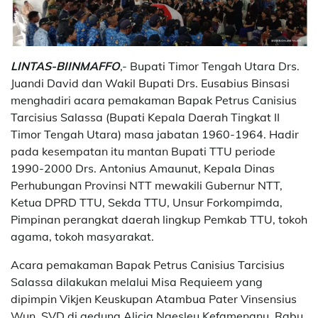
LINTAS-BIINMAFFO
,- Bupati Timor Tengah Utara Drs.
Juandi David dan Wakil Bupati Drs. Eusabius Binsasi
menghadiri acara pemakaman Bapak Petrus Canisius
Tarcisius Salassa (Bupati Kepala Daerah Tingkat II
Timor Tengah Utara) masa jabatan 1960-1964. Hadir
pada kesempatan itu mantan Bupati TTU periode
1990-2000 Drs. Antonius Amaunut, Kepala Dinas
Perhubungan Provinsi NTT mewakili Gubernur NTT,
Ketua DPRD TTU, Sekda TTU, Unsur Forkompimda,
Pimpinan perangkat daerah lingkup Pemkab TTU, tokoh
agama, tokoh masyarakat.
Acara pemakaman Bapak Petrus Canisius Tarcisius
Salassa dilakukan melalui Misa Requieem yang
dipimpin Vikjen Keuskupan Atambua Pater Vinsensius
Wun, SVD di gedung Alicia Naesleu Kefamenanu, Rabu