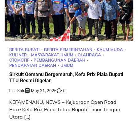
BERITA BUPATI
BERITA PEMERINTAHAN
KAUM MUDA
KULINER
MASYARAKAT UMUM
OLAHRAGA
OTOMOTIF
PEMBANGUNAN DAERAH
PENDAPATAN DAERAH
UMUM
Sirkuit Oemanu Bergemuruh, Kefa Prix Piala Bupati
TTU Resmi Digelar
Lius Salu
May 31, 2026
0
KEFAMENANU, NEWS – Kejuaraan Open Road
Race Kefa Prix Piala Tetap Bupati Timor Tengah
Utara […]