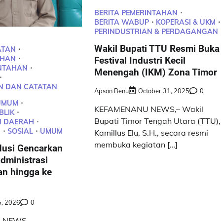
BERITA PEMERINTAHAN
BERITA WABUP
KOPERASI & UKM
PERINDUSTRIAN & PERDAGANGAN
Wakil Bupati TTU Resmi Buka
ATAN
AHAN
Festival Industri Kecil
INTAHAN
Menengah (IKM) Zona Timor
N DAN CATATAN
Apson Benu
October 31, 2025
0
UMUM
KEFAMENANU NEWS,– Wakil
BLIK
Bupati Timor Tengah Utara (TTU),
 DAERAH
N
SOSIAL
UMUM
Kamillus Elu, S.H., secara resmi
membuka kegiatan […]
usi Gencarkan
dministrasi
n hingga ke
, 2026
0
 NEWS –