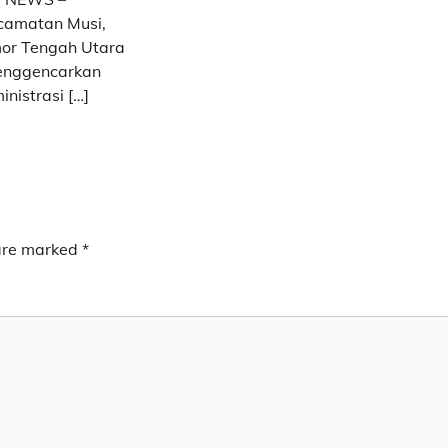
camatan Musi,
or Tengah Utara
menggencarkan
nistrasi […]
 are marked
*