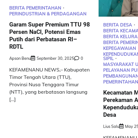
BERITA PEMERINTAHAN
PERINDUSTRIAN & PERDAGANGAN
Garam Super Premium TTU 98
BERITA DESA
BERITA KECAM
Persen NaCl, Potensi Emas
BERITA KELUR
Putih dari Perbatasan RI–
BERITA PEMER
RDTL
KEPEGAWAIAN
KEPENDUDUKA
Apson Benu
September 30, 2025
0
SIPIL
MASYARAKAT 
KEFAMENANU NEWS,– Kabupaten
PELAYANAN PU
PEMBANGUNAN
Timor Tengah Utara (TTU),
PEMERINTAHA
Provinsi Nusa Tenggara Timur
(NTT), yang berbatasan langsung
Kecamatan M
[…]
Perekaman A
Kependuduka
Desa
Lius Salu
May 25
KEFAMENANU,